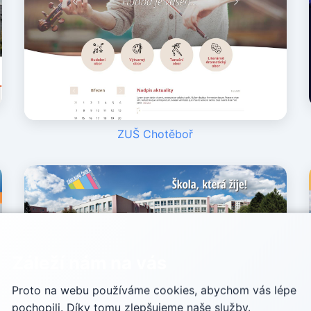
ZUŠ Chotěboř
Záleží nám na vás
Proto na webu používáme cookies, abychom vás lépe
pochopili. Díky tomu zlepšujeme naše služby.