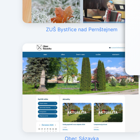
ZUŠ Bystřice nad Pernštejnem
Obec Sázavka