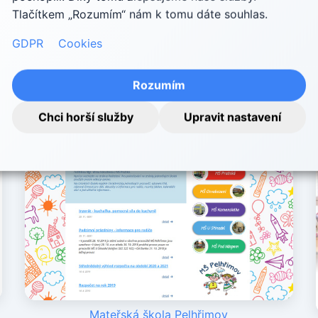
Tlačítkem „Rozumím“ nám k tomu dáte souhlas.
GDPR
Cookies
Základní škola Zruč nad Sázavou
Rozumím
Chci horší služby
Upravit nastavení
Mateřská škola Pelhřimov