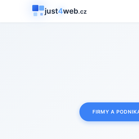
just
4
web
.cz
FIRMY A PODNIK