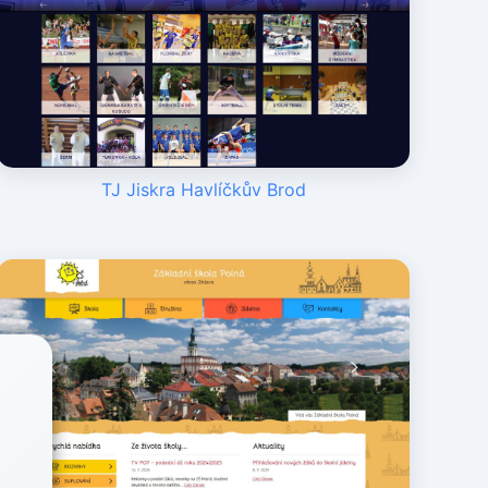
TJ Jiskra Havlíčkův Brod