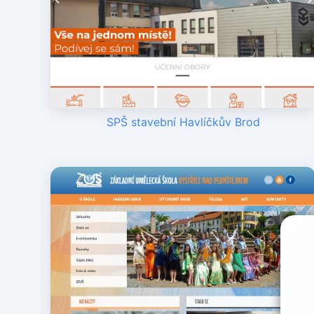
SPŠ stavební Havlíčkův Brod