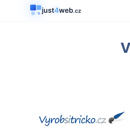
just
4
web
.cz
V