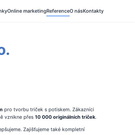
nky
Online marketing
Reference
O nás
Kontakty
o.
em
pro tvorbu triček s potiskem. Zákazníci
očně vznikne přes
10 000 originálních triček
.
lepšujeme. Zajišťujeme také kompletní