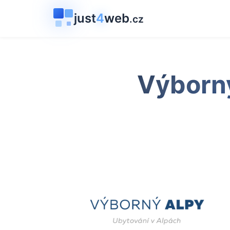
just
4
web
.cz
Výborný