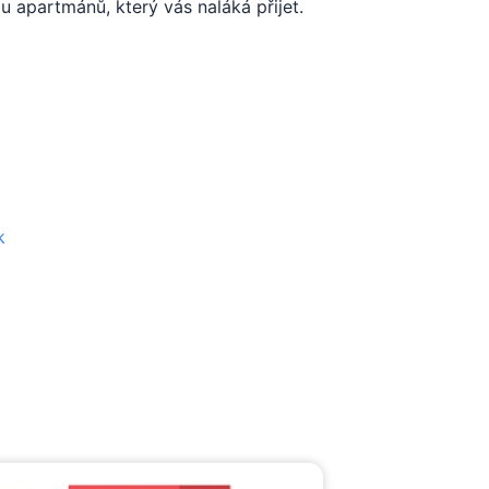
 apartmánů, který vás naláká přijet.
k