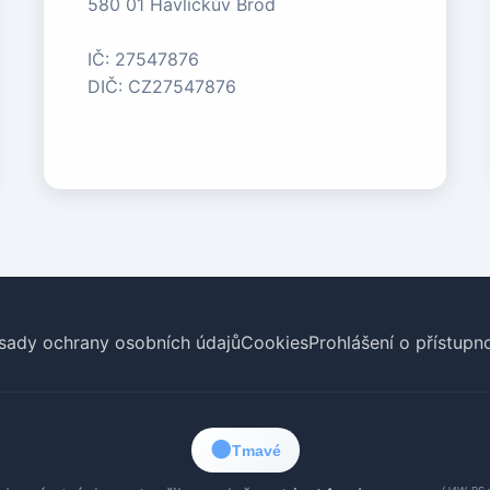
580 01 Havlíčkův Brod
IČ: 27547876
DIČ: CZ27547876
sady ochrany osobních údajů
Cookies
Prohlášení o přístupno
🌑
Tmavé