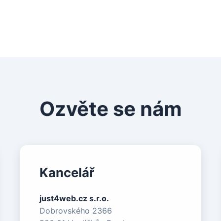
Máte zájem o podobný web?
Ozvěte se nám
Kancelář
just4web.cz s.r.o.
Dobrovského 2366