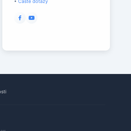
•
Časté dotazy
sti