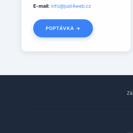
E-mail:
info@just4web.cz
POPTÁVKA →
Zá