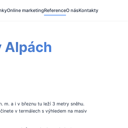
nky
Online marketing
Reference
O nás
Kontakty
v Alpách
 m. a i v březnu tu leží 3 metry sněhu.
očinete v termálech s výhledem na masiv