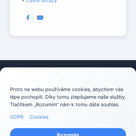
•
Časté dotazy
Záleží nám na vás
Zásady ochrany osobních údajů
Proto na webu používáme cookies, abychom vás
Cookies
lépe pochopili. Díky tomu zlepšujeme naše služby.
Prohlášení o přístupnosti
Tlačítkem „Rozumím“ nám k tomu dáte souhlas.
GDPR
Cookies
🌑
Tmavé
Rozumím