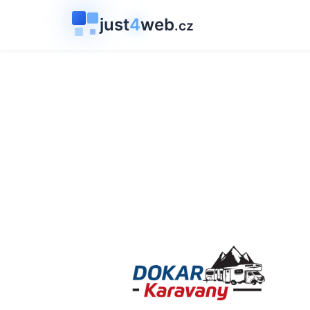
just
4
web
.cz