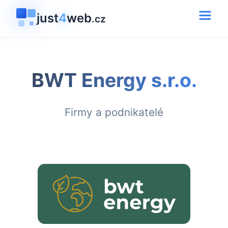
just
4
web
.cz
BWT Energy s.r.o.
Firmy a podnikatelé